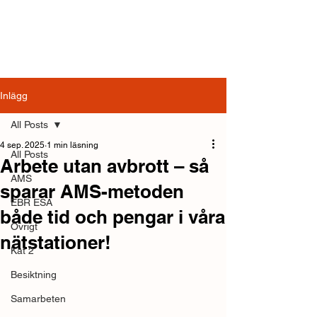
Inlägg
All Posts
4 sep. 2025
1 min läsning
All Posts
Arbete utan avbrott – så
AMS
sparar AMS-metoden
EBR ESA
både tid och pengar i våra
Övrigt
nätstationer!
Kat 2
Besiktning
Samarbeten