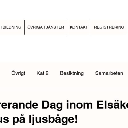
TBILDNING
ÖVRIGA TJÄNSTER
KONTAKT
REGISTRERING
Övrigt
Kat 2
Besiktning
Samarbeten
g
Elinstallationsreglerna
EBR Kabelförläggning
E
rerande Dag inom Elsäk
s på ljusbåge!