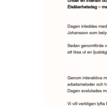
Under en intensiv oc
Elsäkerhetsdag – med
Dagen inleddes med 
Johansson som belyst
Sedan genomförde vi e
att lösa ut en ljusbå
Genom interaktiva mom
arbetsmetoder och hu
Dagen avslutades med
Vi vill verkligen lyf