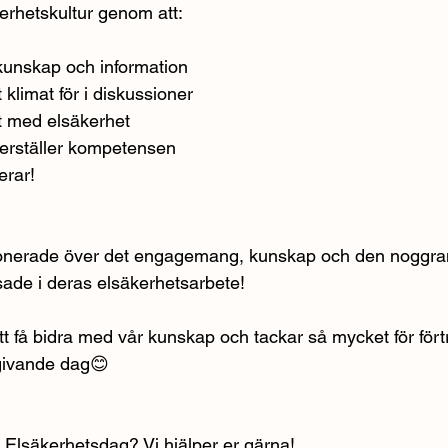
erhetskultur genom att:
kunskap och information
 klimat för i diskussioner
t med elsäkerhet
kerställer kompetensen
erar!
ponerade över det engagemang, kunskap och den noggra
ade i deras elsäkerhetsarbete!
tt få bidra med vår kunskap och tackar så mycket för för
 givande dag😊
 Elsäkerhetsdag? Vi hjälper er gärna! 