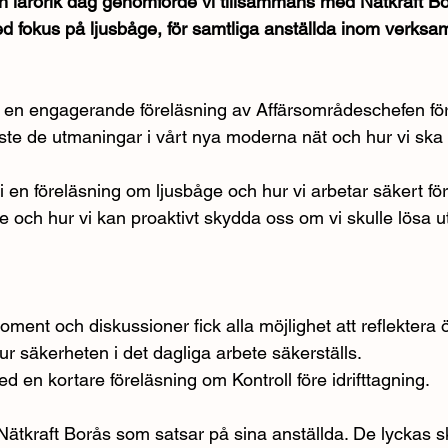
h lärorik dag genomförde vi tillsammans med Nätkraft Bo
 fokus på ljusbåge, för samtliga anställda inom verksa
en engagerande föreläsning av Affärsområdeschefen för
e de utmaningar i vårt nya moderna nät och hur vi ska 
n föreläsning om ljusbåge och hur vi arbetar säkert för 
ge och hur vi kan proaktivt skydda oss om vi skulle lösa u
ent och diskussioner fick alla möjlighet att reflektera öv
r säkerheten i det dagliga arbete säkerställs.
 en kortare föreläsning om Kontroll före idrifttagning.
ta Nätkraft Borås som satsar på sina anställda. De lyckas 