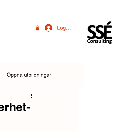
Logga in
Öppna utbildningar
linstallationsreglerna
erhet-