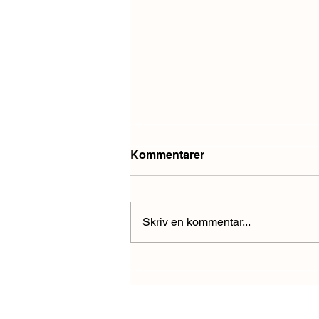
Kommentarer
Skriv en kommentar...
Energiföretagens nya
prismodell påverkar
deltagaravgiften med 162%