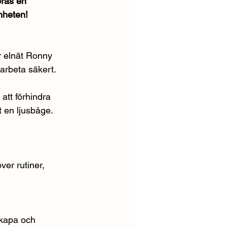
rås en 
mheten!
 elnät Ronny 
arbeta säkert.
att förhindra 
t en ljusbåge.
er rutiner, 
skapa och 