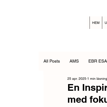
HEM
U
All Posts
AMS
EBR ESA
25 apr. 2025
1 min läsnin
Nedtagning av nödställd
En Inspi
med foku