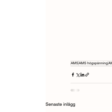
AMS
AMS högspänning
AM
Senaste inlägg