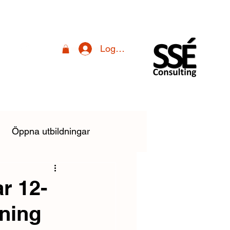
Logga in
Öppna utbildningar
linstallationsreglerna
r 12-
dning