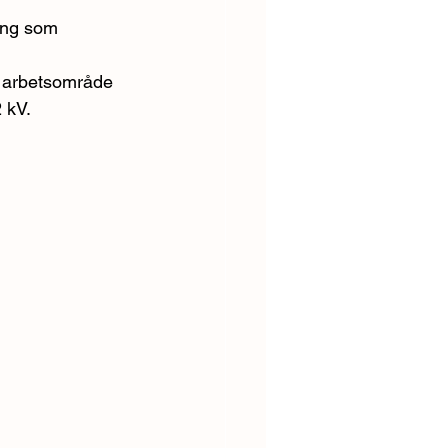
ing som 
tt arbetsområde 
 kV.