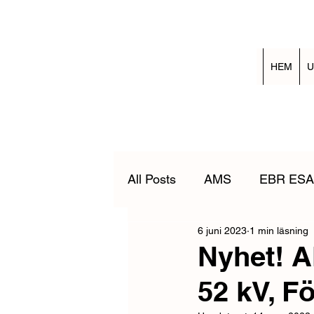
HEM
U
All Posts
AMS
EBR ESA
6 juni 2023
1 min läsning
Nedtagning av nödställd
Nyhet! A
52 kV, F