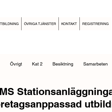
TBILDNING
ÖVRIGA TJÄNSTER
KONTAKT
REGISTRERING
Övrigt
Kat 2
Besiktning
Samarbeten
Elinstallationsreglerna
EBR Kabelförläggning
E
MS Stationsanläggninga
öretagsanppassad utbil