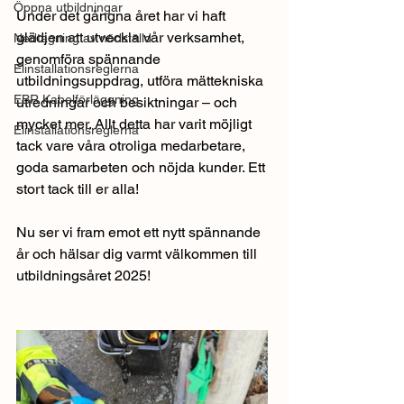
Öppna utbildningar
Under det gångna året har vi haft 
glädjen att utveckla vår verksamhet, 
Nedtagning av nödställd
genomföra spännande 
Elinstallationsreglerna
utbildningsuppdrag, utföra mättekniska 
EBR Kabelförläggning
utredningar och besiktningar – och 
mycket mer. Allt detta har varit möjligt 
Elinstallationsreglerna
tack vare våra otroliga medarbetare, 
goda samarbeten och nöjda kunder. Ett 
stort tack till er alla!
Nu ser vi fram emot ett nytt spännande 
år och hälsar dig varmt välkommen till 
utbildningsåret 2025!