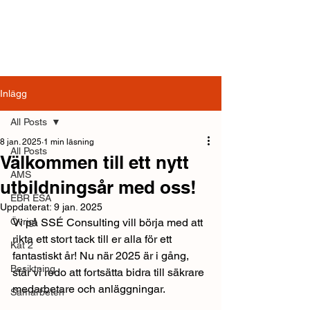
Inlägg
All Posts
8 jan. 2025
1 min läsning
All Posts
Välkommen till ett nytt
AMS
utbildningsår med oss!
EBR ESA
Uppdaterat:
9 jan. 2025
Övrigt
Vi på SSÉ Consulting vill börja med att 
rikta ett stort tack till er alla för ett 
Kat 2
fantastiskt år! Nu när 2025 är i gång, 
Besiktning
står vi redo att fortsätta bidra till säkrare 
medarbetare och anläggningar.
Samarbeten