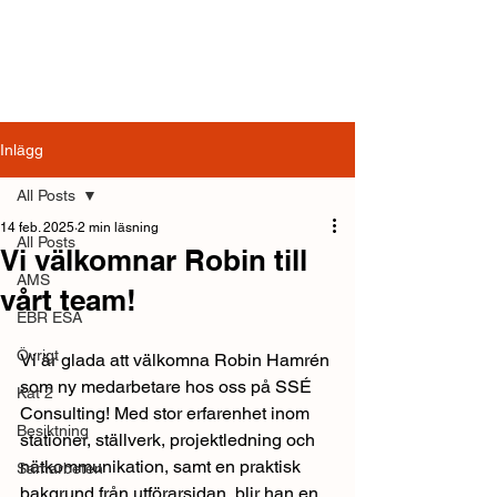
Inlägg
All Posts
14 feb. 2025
2 min läsning
All Posts
Vi välkomnar Robin till
AMS
vårt team!
EBR ESA
Övrigt
Vi är glada att välkomna Robin Hamrén 
som ny medarbetare hos oss på SSÉ 
Kat 2
Consulting! Med stor erfarenhet inom 
Besiktning
stationer, ställverk, projektledning och 
nätkommunikation, samt en praktisk 
Samarbeten
bakgrund från utförarsidan, blir han en 