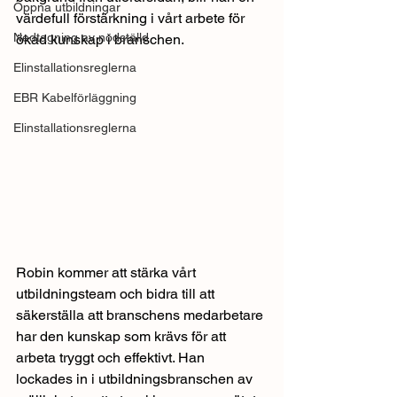
Öppna utbildningar
värdefull förstärkning i vårt arbete för 
Nedtagning av nödställd
ökad kunskap i branschen.
Elinstallationsreglerna
EBR Kabelförläggning
Elinstallationsreglerna
Robin kommer att stärka vårt 
utbildningsteam och bidra till att 
säkerställa att branschens medarbetare 
har den kunskap som krävs för att 
arbeta tryggt och effektivt. Han 
lockades in i utbildningsbranschen av 