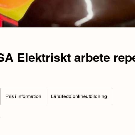
 Elektriskt arbete repe
Pris
i
Pris i information
Lärarledd onlineutbildning
information