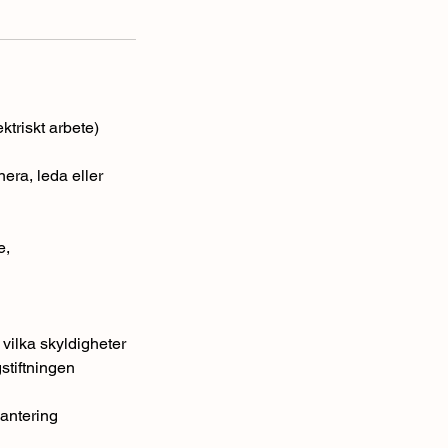
triskt arbete)
era, leda eller
e,
 vilka skyldigheter
stiftningen
hantering