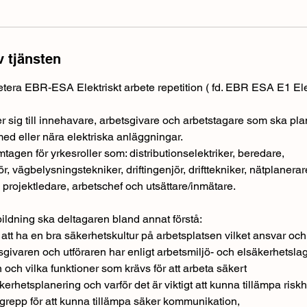
v tjänsten
tera EBR-ESA Elektriskt arbete repetition ( fd. EBR ESA E1 Elek
 sig till innehavare, arbetsgivare och arbetstagare som ska plan
med eller nära elektriska anläggningar.
mtagen för yrkesroller som: distributionselektriker, beredare,
ör, vägbelysningstekniker, driftingenjör, drifttekniker, nätplanerar
 projektledare, arbetschef och utsättare/inmätare.
ildning ska deltagaren bland annat förstå:
gt att ha en bra säkerhetskultur på arbetsplatsen vilket ansvar och
givaren och utföraren har enligt arbetsmiljö- och elsäkerhetslag
 och vilka funktioner som krävs för att arbeta säkert
kerhetsplanering och varför det är viktigt att kunna tillämpa risk
repp för att kunna tillämpa säker kommunikation,