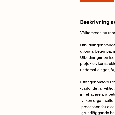
r
2
6
Beskrivning a
a
u
Välkommen att repe
g
.
Utbildningen vänder
utföra arbeten på, 
Utbildningen är fra
projektör, konstrukt
underhållsingenjör,
Efter genomförd utb
-varför det är vikti
innehavaren, arbets
-vilken organisation
-processen för elsä
-grundläggande beg