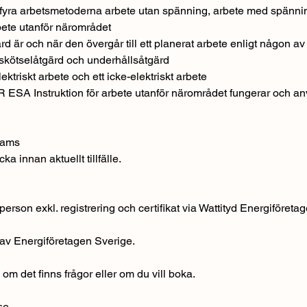
 fyra arbetsmetoderna arbete utan spänning, arbete med spänni
ete utanför närområdet
rd är och när den övergår till ett planerat arbete enligt någon 
 skötselåtgärd och underhållsåtgärd
lektriskt arbete och ett icke-elektriskt arbete
R ESA Instruktion för arbete utanför närområdet fungerar och a
Teams
a innan aktuellt tillfälle.
erson exkl. registrering och certifikat via Wattityd Energiföreta
av Energiföretagen Sverige.
om det finns frågor eller om du vill boka.
se