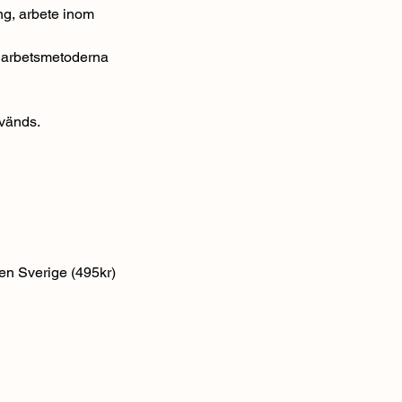
ng, arbete inom
av arbetsmetoderna
nvänds.
gen Sverige (495kr)