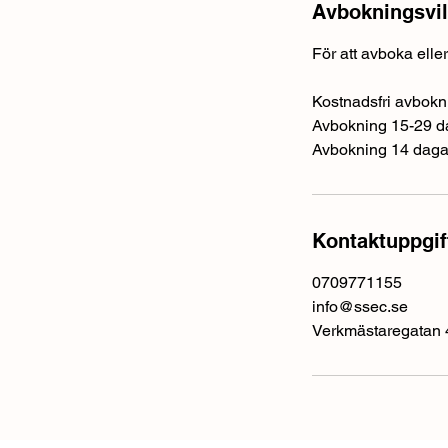
Avbokningsvil
För att avboka ell
Kostnadsfri avbokni
Avbokning 15-29 da
Avbokning 14 dagar
Kontaktuppgif
0709771155
info@ssec.se
Verkmästaregatan 4