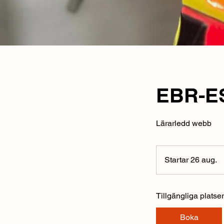
EBR-ESA
Lärarledd webb
Startar 26 aug.
S
t
a
Tillgängliga platser
r
t
Boka
a