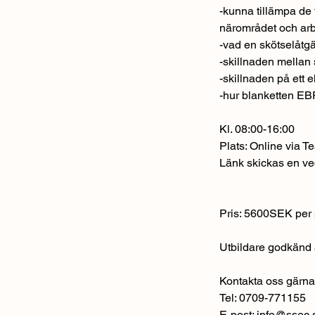
-kunna tillämpa de
närområdet och arb
-vad en skötselåtgä
-skillnaden mellan
-skillnaden på ett e
-hur blanketten EB
Kl. 08:00-16:00
Plats: Online via 
Länk skickas en veck
Pris: 5600SEK per p
Utbildare godkänd 
Kontakta oss gärna 
Tel: 0709-771155
E-post: info@ssec.