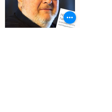
Elinstallationsreglerna
HB 438
Kundanpassad utbildning inom
de lagar, standarder och
föreskrifter som reglerar ditt
arbete, med stöd av handbok
438, inom högspänning