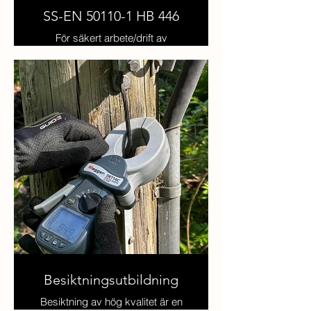
SS-EN 50110-1 HB 446
För säkert arbete/drift av
elektriska anläggningar enligt nya
SS-EN 50110 och stöd av HB
446!
Besiktningsutbildning
Besiktning av hög kvalitet är en