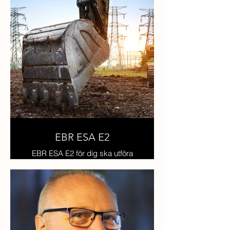
spänningssatt anläggning eller i
kundens egna anläggning
EBR ESA E2
EBR ESA E2 för dig ska utföra
icke elektriskt arbete