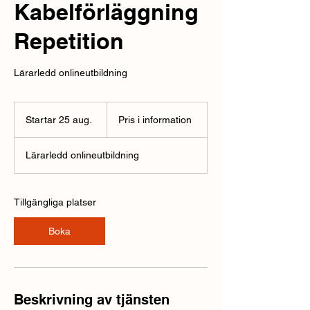
Kabelförläggning
Repetition
Lärarledd onlineutbildning
Pris
i
Startar 25 aug.
S
Pris i information
information
t
a
Lärarledd onlineutbildning
r
t
a
r
Tillgängliga platser
2
5
Boka
a
u
g
.
Beskrivning av tjänsten