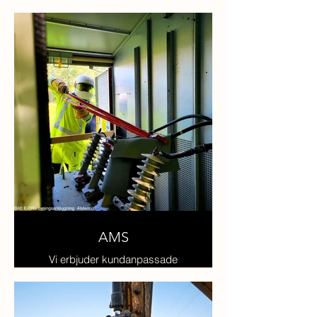
viktig del av infrastrukturens
underhåll och säkerhet. Vi strävar
efter att utöka antalet duktiga
besiktningsmän till branschen
och erbjuder därför ett flertal
kundanpassade utbildningar.
AMS
Vi erbjuder kundanpassade
AMS- utbildningar inom både
låg- och höspänning.
Våra utbildningar präglas av
parkatiska moment i