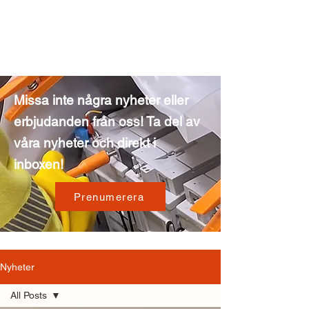
Missa inte några nyheter eller
erbjudanden från oss!
Ta del av
våra nyheter och direkt i
inboxen!
Prenumerera
Nyheter
All Posts