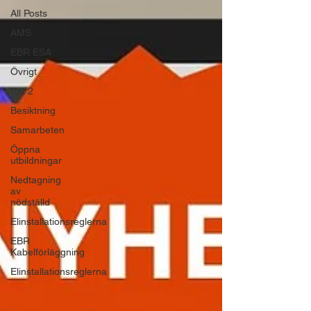
All Posts
AMS
EBR ESA
Övrigt
Kat 2
Besiktning
Samarbeten
Öppna
utbildningar
Nedtagning
av
nödställd
Elinstallationsreglerna
EBR
Kabelförläggning
Elinstallationsreglerna