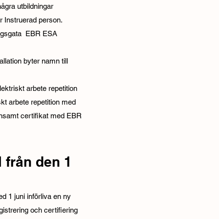
ågra utbildningar
 Instruerad person.
ingsgata EBR ESA
lation byter namn till
triskt arbete repetition
t arbete repetition med
nsamt certifikat med EBR
 från den 1
 1 juni införliva en ny
istrering och certifiering