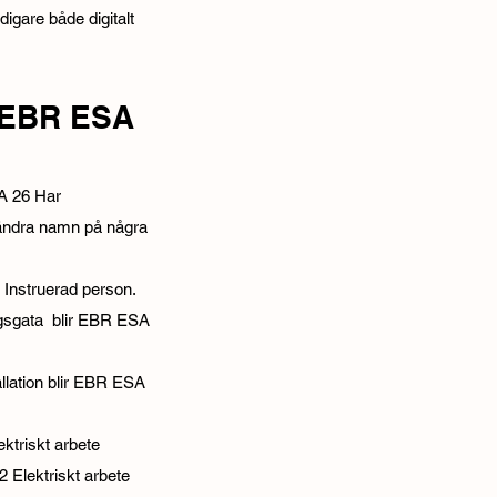
digare både digitalt
 EBR ESA
SA 26 Har
 ändra namn på några
Instruerad person.
gsgata blir EBR ESA
llation blir EBR ESA
triskt arbete
 Elektriskt arbete