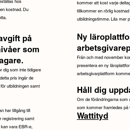
eställas hos
kommer att kost varje delta
 en kostnad. Du
tillkommer en rörlig kostnad
tta.
utbildningstimme. Läs mer 
Ny läroplattf
avgift på
arbetsgivarep
snivåer som
Från och med november kom
tagare.
presentera en ny läroplattf
 dig som inte tidigare
arbetsgivarplattform komme
I detta pris ingår de
 för utbildningen samt
Håll dig uppd
Om de förändringarna som 
som kommer framledes på w
har tillgång till
Wattityd
år registrering samt
ial kan vara EBR-e,