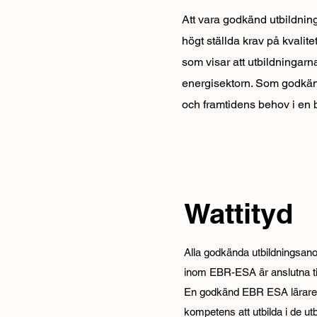
Att vara godkänd utbildning
högt ställda krav på kvali
som visar att utbildningarn
energisektorn. Som godkän
och framtidens behov i en 
Wattityd
Alla godkända utbildningsano
inom EBR-ESA är anslutna till 
En godkänd EBR ESA lärare 
kompetens att utbilda i de u