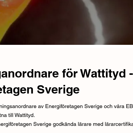
anordnare för Wattityd -
etagen Sverige
ningsanordnare av Energiföretagen Sverige och våra E
a till Wattityd.
nergiföretagen Sverige godkända lärare med lärarcertifik