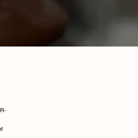
BR-
at