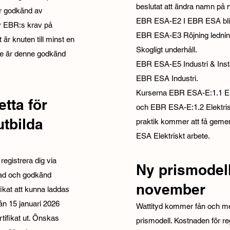
beslutat att ändra namn på n
 är godkänd av
EBR ESA-E2 I EBR ESA blir
er EBR:s krav på
EBR ESA-E3 Röjning ledn
är knuten till minst en
Skogligt underhåll.
re är denne godkänd
EBR ESA-E5 Industri & Instal
EBR ESA Industri.
Kurserna EBR ESA-E:1.1 Elek
tta för
och EBR ESA-E:1.2 Elektrisk
tbilda
praktik kommer att få geme
ESA Elektriskt arbete.
egistrera dig via
Ny prismodell
tad och godkänd
november
ikat att kunna laddas
rån 15 januari 2026
Wattityd kommer fån och med
tifikat ut. Önskas
prismodell. Kostnaden för reg