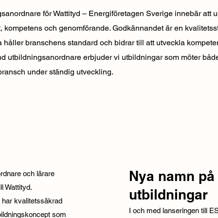
sanordnare för Wattityd – Energiföretagen Sverige innebär att u
tet, kompetens och genomförande. Godkännandet är en kvalitets
a håller branschens standard och bidrar till att utveckla kompe
d utbildningsanordnare erbjuder vi utbildningar som möter bå
bransch under ständig utveckling.
​Nya namn p
rdnare och lärare
Wattityd.​​
utbildningar
har kvalitetssäkrad
I och med lanseringen till 
tbildningskoncept som