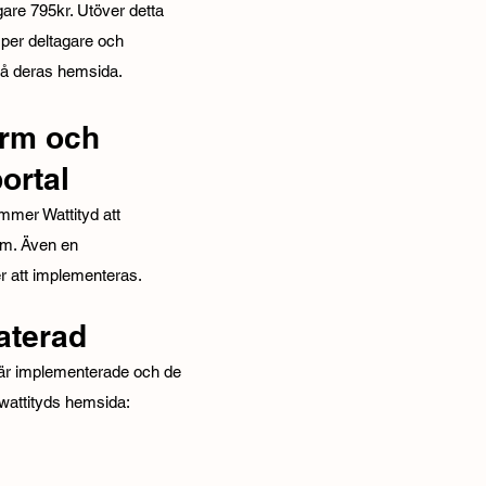
gare 795kr. Utöver detta
 per deltagare och
på deras hemsida.
orm och
ortal
mer Wattityd att
orm. Även en
r att implementeras.
aterad
är implementerade och de
attityds hemsida: