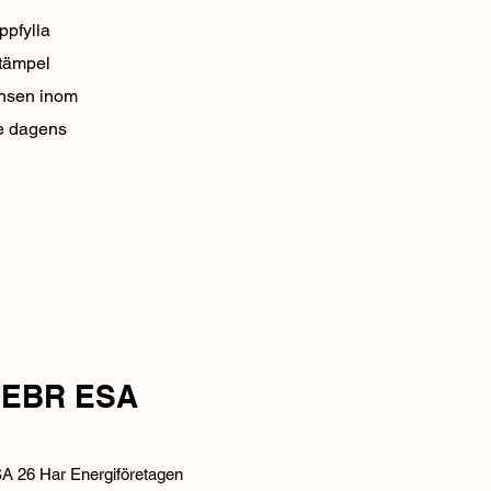
ppfylla
stämpel
tensen inom
de dagens
å EBR ESA
ESA 26 Har Energiföretagen