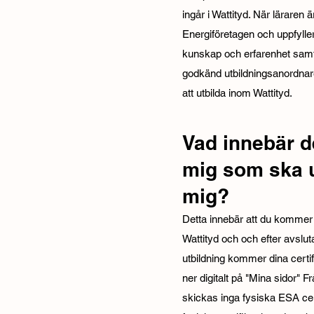
ingår i Wattityd. När läraren
Energiföretagen och uppfyll
kunskap och erfarenhet samt 
godkänd utbildningsanordna
att utbilda inom Wattityd.
Vad innebär de
mig som ska u
mig?
Detta innebär att du kommer r
Wattityd och och efter avslu
utbildning kommer dina certif
ner digitalt på "Mina sidor" F
skickas inga fysiska ESA cer