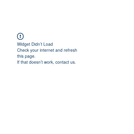
Widget Didn’t Load
Check your internet and refresh
this page.
If that doesn’t work, contact us.
OM SSÉ
Om oss
Rikstäckande