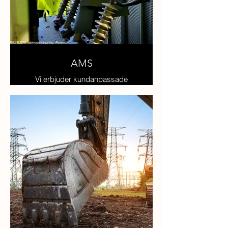
AMS
Vi erbjuder kundanpassade
AMS- utbildningar inom både
låg- och höspänning.
Våra utbildningar präglas av
parkatiska moment i
spänningssatt anläggning eller i
kundens egna anläggning