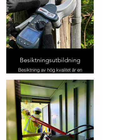
Besiktningsutbildning
Besiktning av hög kvalitet är en
viktig del av infrastrukturens
underhåll och säkerhet. Vi strävar
efter att utöka antalet duktiga
besiktningsmän till branschen
och erbjuder därför ett flertal
kundanpassade utbildningar.