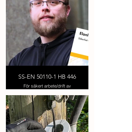
SS-EN 50110-1 HB 446
För säkert arbete/drift av
elektriska anläggningar enligt nya
SS-EN 50110 och stöd av HB
446!