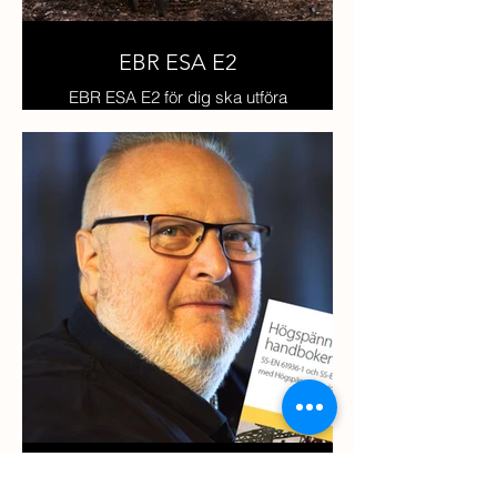
EBR ESA E2
EBR ESA E2 för dig ska utföra
icke elektriskt arbete
Elinstallationsreglerna