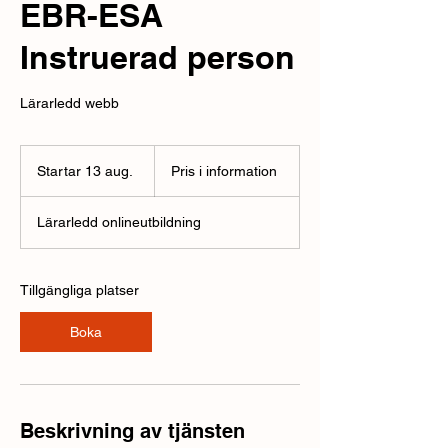
EBR-ESA
Instruerad person
Lärarledd webb
Pris
i
Startar 13 aug.
S
Pris i information
information
t
a
Lärarledd onlineutbildning
r
t
a
r
Tillgängliga platser
1
3
Boka
a
u
g
.
Beskrivning av tjänsten