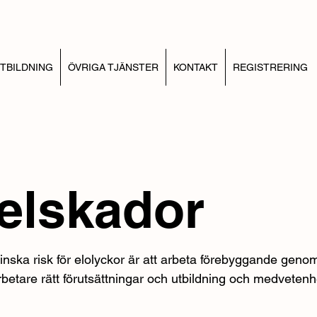
TBILDNING
ÖVRIGA TJÄNSTER
KONTAKT
REGISTRERING
elskador
minska risk för elolyckor är att arbeta förebyggande genom 
betare rätt förutsättningar och utbildning och medvetenhet
re ska veta hur de arbetar säkert och efterföljer gälland
 för att skydda sig själv. Skulle en olycka inträffa är det 