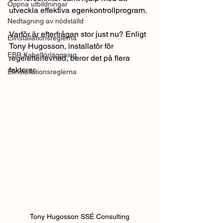
Öppna utbildningar
utveckla effektiva egenkontrollprogram. 
Nedtagning av nödställd
Varför är efterfrågan stor just nu? Enligt 
Elinstallationsreglerna
Tony Hugosson, installatör för 
EBR Kabelförläggning
regelefterlevnad, beror det på flera 
faktorer.
Elinstallationsreglerna
Tony Hugosson SSÉ Consulting