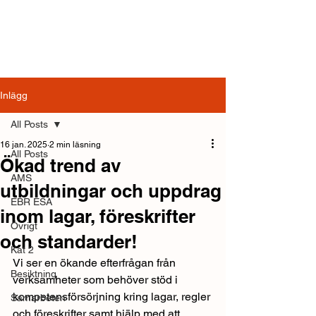
Inlägg
All Posts
16 jan. 2025
2 min läsning
All Posts
Ökad trend av
AMS
utbildningar och uppdrag
EBR ESA
inom lagar, föreskrifter
Övrigt
och standarder!
Kat 2
Vi ser en ökande efterfrågan från 
Besiktning
verksamheter som behöver stöd i 
kompetensförsörjning kring lagar, regler 
Samarbeten
och föreskrifter samt hjälp med att 