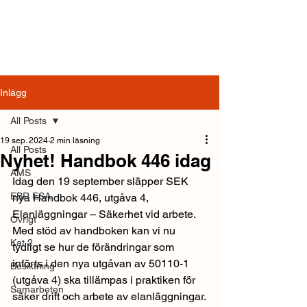
Inlägg
All Posts
19 sep. 2024
2 min läsning
All Posts
Nyhet! Handbok 446 idag
AMS
Idag den 19 september släpper SEK 
EBR ESA
nya Handbok 446, utgåva 4, 
Elanläggningar – Säkerhet vid arbete. 
Övrigt
Med stöd av handboken kan vi nu 
Kat 2
tydligt se hur de förändringar som 
införts i den nya utgåvan av 50110-1 
Besiktning
(utgåva 4) ska tillämpas i praktiken för 
Samarbeten
säker drift och arbete av elanläggningar.