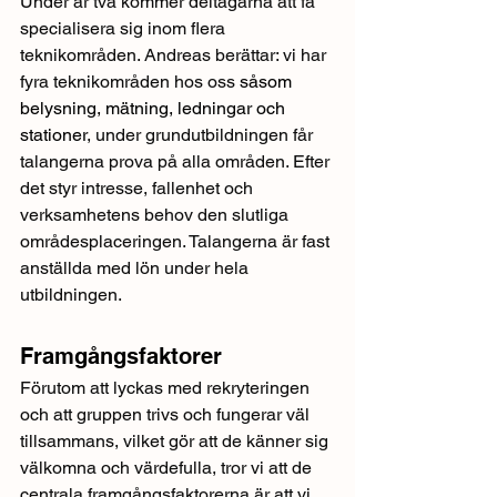
Under år två kommer deltagarna att få 
specialisera sig inom flera 
teknikområden. Andreas berättar: vi har 
fyra teknikområden hos oss 
såsom 
belysning, mätning, ledningar och 
stationer
, under grundutbildningen får 
talangerna prova på alla områden. Efter 
det styr intresse, fallenhet och 
verksamhetens behov den slutliga 
områdesplaceringen. Talangerna är fast 
anställda med lön under hela 
utbildningen.
Framgångsfaktorer
Förutom att lyckas med rekryteringen 
och att gruppen trivs och fungerar väl 
tillsammans, vilket gör att de känner sig 
välkomna och värdefulla, tror vi att de 
centrala framgångsfaktorerna är att vi 