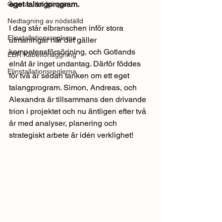
eget talangprogram.
Öppna utbildningar
Nedtagning av nödställd
I dag står elbranschen inför stora 
Elinstallationsreglerna
utmaningar när det gäller 
kompetensförsörjning, och Gotlands 
EBR Kabelförläggning
elnät är inget undantag. Därför föddes 
Elinstallationsreglerna
för två år sedan tanken om ett eget 
talangprogram. Simon, Andreas, och 
Alexandra är tillsammans den drivande 
trion i projektet och nu äntligen efter två 
år med analyser, planering och 
strategiskt arbete är idén verklighet!