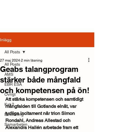
Inlägg
All Posts
27 maj 2024
2 min läsning
All Posts
Geabs talangprogram
AMS
stärker både mångfald
EBR ESA
och kompetensen på ön!
Övrigt
Att stärka kompetensen och samtidigt 
Kat 2
mångfalden till Gotlands elnät, var 
tydliga incitament när trion Simon 
Besiktning
Rondahl, Andreas Allestad och 
Samarbeten
Alexandra Hallén arbetade fram ett 