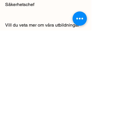
Säkerhetschef
Vill du veta mer om våra utbildningar 
och vad vi kan erbjuda din 
verksamhet? 
Välkomna att ta kontakt med oss.
Kontakt
Samarbeten