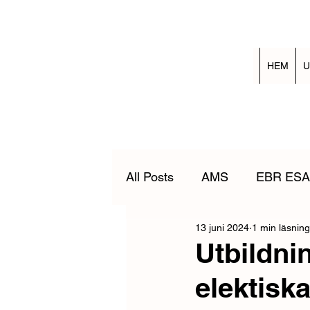
HEM
U
All Posts
AMS
EBR ESA
13 juni 2024
1 min läsning
Nedtagning av nödställd
Utbildnin
elektisk