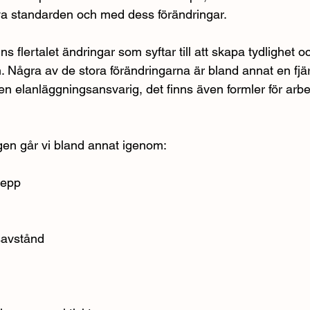
ya standarden och med dess förändringar.
s flertalet ändringar som syftar till att skapa tydlighet oc
n. Några av de stora förändringarna är bland annat en fjä
en elanläggningsansvarig, det finns även formler för arb
gen går vi bland annat igenom:
repp
savstånd