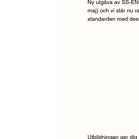
Ny utgåva av SS-EN 5
maj) och vi står nu r
standarden med dess
Utbildningen ger dig 