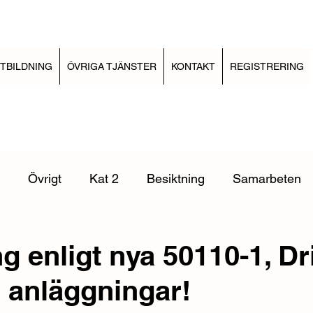
TBILDNING
ÖVRIGA TJÄNSTER
KONTAKT
REGISTRERING
Övrigt
Kat 2
Besiktning
Samarbeten
Elinstallationsreglerna
EBR Kabelförläggning
E
g enligt nya 50110-1, Dri
a anläggningar!