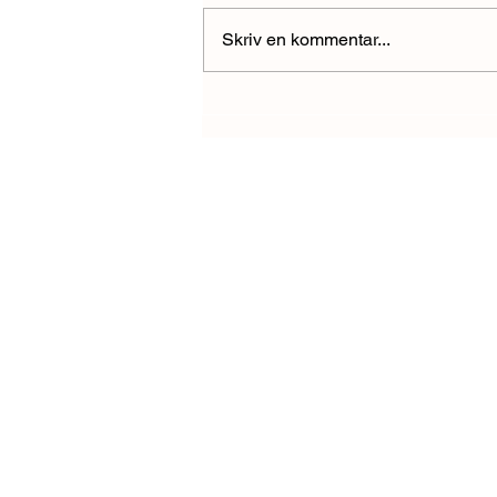
Skriv en kommentar...
Elinstallationsreglerna i
Praktiken: Tony om behovet
av skräddarsydd utbildning
för Branschen.
OM SSÉ
Om oss
Rikstäckande
Utbildningsanordnare En
Mobil utbildningsutrustni
Jobba med oss