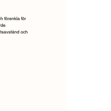
h förenkla för 
rde 
etsavstånd och 