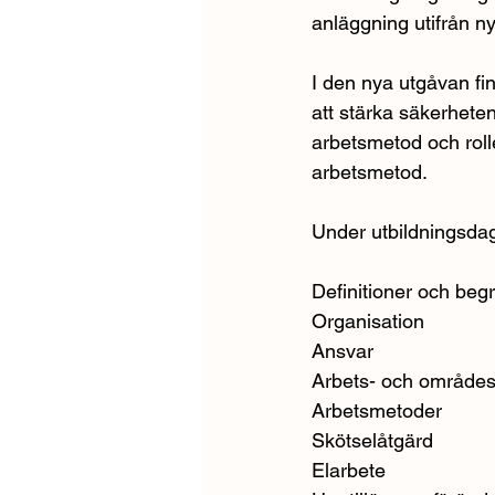
anläggning utifrån n
I den nya utgåvan finn
att stärka säkerhete
arbetsmetod och roll
arbetsmetod.
Under utbildningsda
Definitioner och beg
Organisation
Ansvar
Arbets- och område
Arbetsmetoder 
Skötselåtgärd
Elarbete