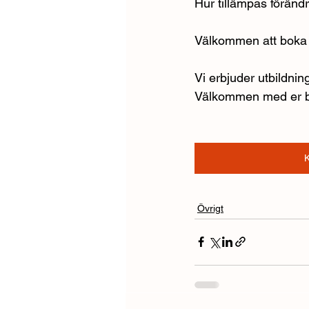
Hur tillämpas förändr
Välkommen att boka 
Vi erbjuder utbildnin
Välkommen med er b
K
Övrigt