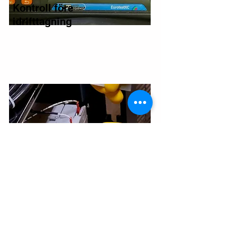
Kontroll före
idrifttagning
AMS
Arbete med spänning