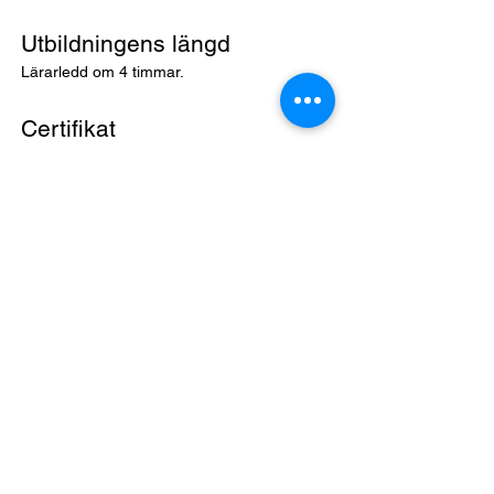
Utbildning
ens längd
Lärarledd om 4 timmar.
Certifik
at
Ja
OM SSÉ
Om oss