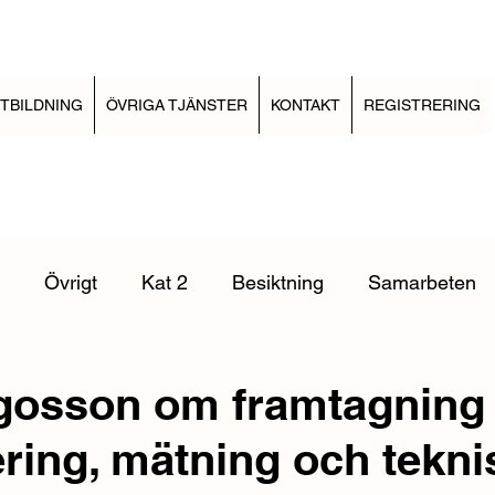
TBILDNING
ÖVRIGA TJÄNSTER
KONTAKT
REGISTRERING
Övrigt
Kat 2
Besiktning
Samarbeten
Elinstallationsreglerna
EBR Kabelförläggning
E
gosson om framtagnin
ering, mätning och tekni