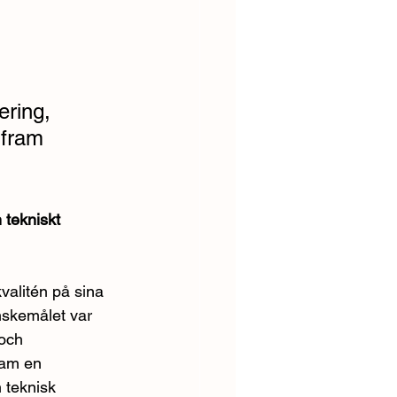
ring, 
 fram 
 tekniskt 
valitén på sina 
nskemålet var 
och 
ram en 
 teknisk 