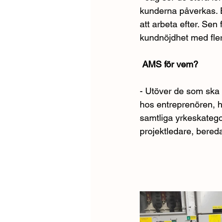
kunderna påverkas. E
att arbeta efter. Sen
kundnöjdhet med flera
 AMS för vem?  
- Utöver de som ska a
hos entreprenören, h
samtliga yrkeskatego
projektledare, bereda