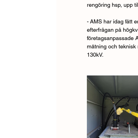
rengöring hsp, upp ti
- AMS har idag fått e
efterfrågan på högkva
företagsanpassade AM
mätning och teknisk 
130kV.  