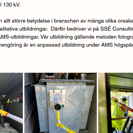
ll 130 kV.
n allt större betydelse i branschen av många olika orsaker
litativa utbildningar.  Därför bedriver vi på SSÉ Consulti
S-utbildningar. Vår utbildning gällande metoden fotogra
rengöring är en anpassad utbildning under AMS högspänn