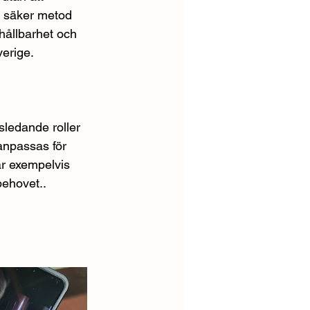
t säker metod 
hållbarhet och 
verige.
sledande roller 
anpassas för 
r exempelvis 
behovet..