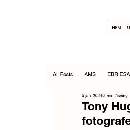
HEM
U
All Posts
AMS
EBR ESA
5 jan. 2024
2 min läsning
Nedtagning av nödställd
Tony Hu
fotograf