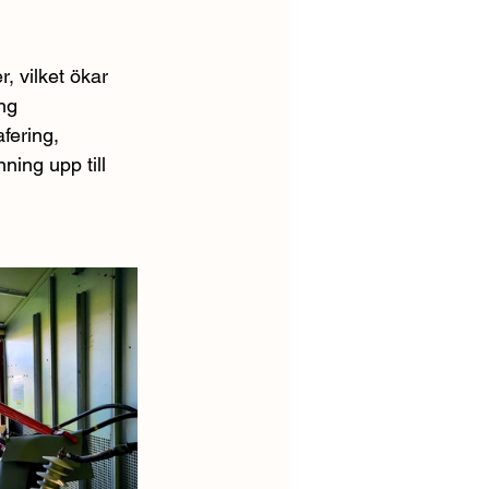
, vilket ökar 
ng 
fering, 
ing upp till 