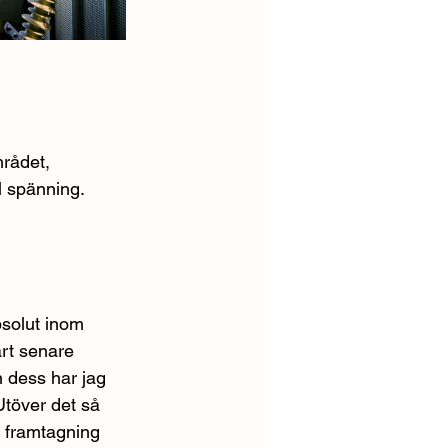
rådet, 
l spänning.
solut inom 
rt senare 
dess har jag 
Utöver det så 
h framtagning 