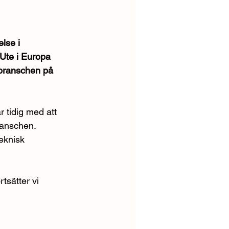
lse i 
 Ute i Europa 
 branschen på 
tidig med att 
ranschen. 
eknisk 
sätter vi 