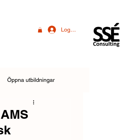
Logga in
Öppna utbildningar
linstallationsreglerna
g AMS
sk