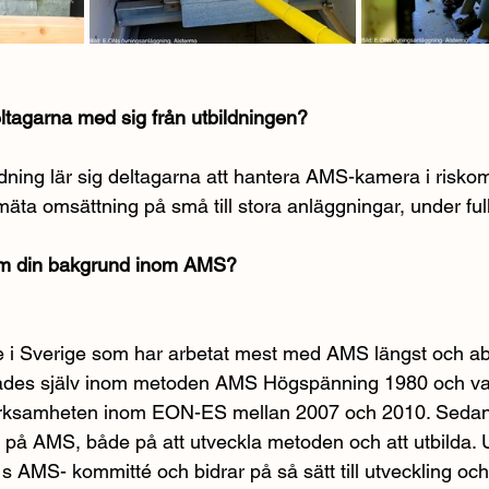
eltagarna med sig från utbildningen?
ning lär sig deltagarna att hantera AMS-kamera i riskom
mäta omsättning på små till stora anläggningar, under ful
 om din bakgrund inom AMS?
e i Sverige som har arbetat mest med AMS längst och ab
dades själv inom metoden AMS Högspänning 1980 och va
rksamheten inom EON-ES mellan 2007 och 2010. Sedan 
r på AMS, både på att utveckla metoden och att utbilda. 
 s AMS- kommitté och bidrar på så sätt till utveckling oc