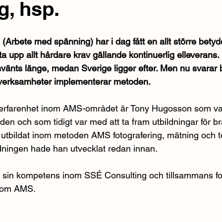
g, hsp.
rbete med spänning) har i dag fått en allt större betyde
a upp allt hårdare krav gällande kontinuerlig elleverans.
använts länge, medan Sverige ligger efter. Men nu svarar
r verksamheter implementerar metoden.
erfarenhet inom AMS-området är Tony Hugosson som var 
en och som tidigt var med att ta fram utbildningar för b
utbildat inom metoden AMS fotografering, mätning och t
dningen hade han utvecklat redan innan.
 sin kompetens inom SSÉ Consulting och tillsammans fort
inom AMS.