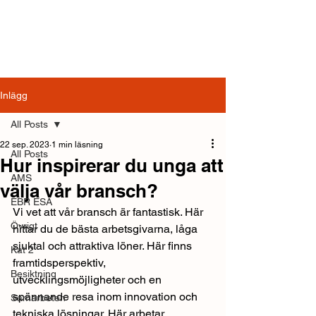
Inlägg
All Posts
22 sep. 2023
1 min läsning
All Posts
Hur inspirerar du unga att
AMS
välja vår bransch?
EBR ESA
Vi vet att vår bransch är fantastisk. Här 
Övrigt
hittar du de bästa arbetsgivarna, låga 
sjuktal och attraktiva löner. Här finns 
Kat 2
framtidsperspektiv, 
Besiktning
utvecklingsmöjligheter och en 
spännande resa inom innovation och 
Samarbeten
tekniska lösningar. Här arbetar 