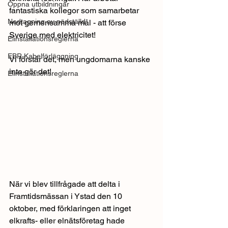
Öppna utbildningar
fantastiska kollegor som samarbetar 
Nedtagning av nödställd
mot gemensamma mål - att förse 
Sverige med elektricitet! 
Elinstallationsreglerna
EBR Kabelförläggning
Vi förstår det, men ungdomarna kanske 
inte gör det! 
Elinstallationsreglerna
När vi blev tillfrågade att delta i 
Framtidsmässan i Ystad den 10 
oktober, med förklaringen att inget 
elkrafts- eller elnätsföretag hade 